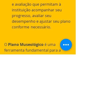
e avaliação que permitam à 
instituição acompanhar seu 
progresso, avaliar seu 
desempenho e ajustar seu plano 
conforme 	necessário.
O 
Plano Museológico
 é uma 
ferramenta fundamental para a 
gestão e o desenvolvimento dos 
museus, pois auxilia na organização 
interna, na gestão de recursos, na 
valorização do patrimônio cultural e 
na promoção da educação e da 
pesquisa. Ao elaborar um Plano 
Museológico eficiente, os museus 
podem oferecer uma experiência 
enriquecedora e significativa aos 